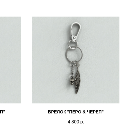
П"
БРЕЛОК "ПЕРО & ЧЕРЕП"
4 800
р.